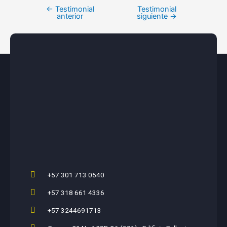
←
Testimonial
Testimonial
anterior
siguiente
→
+57 301 713 0540
+57 318 661 4336
+57 3244691713