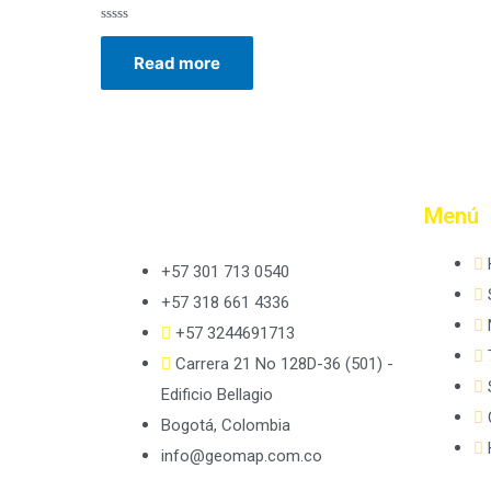
Rated
0
Read more
out
of
5
Menú
+57 301 713 0540
+57 318 661 4336
+57 3244691713
Carrera 21 No 128D-36 (501) -
Edificio Bellagio
Bogotá, Colombia
info@geomap.com.co